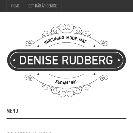
HOME
DET HÄR ÄR DENISE
MENU
HOME