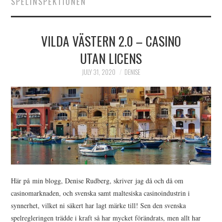
SPELINSPEKTIONEN
DET HÄR ÄR DENISE
VILDA VÄSTERN 2.0 – CASINO
UTAN LICENS
JULY 31, 2020
DENISE
Här på min blogg, Denise Rudberg, skriver jag då och då om
casinomarknaden, och svenska samt maltesiska casinoindustrin i
synnerhet, vilket ni säkert har lagt märke till! Sen den svenska
spelregleringen trädde i kraft så har mycket förändrats, men allt har