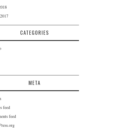
2018
 2017
CATEGORIES
o
META
n
s feed
nts feed
ress.org