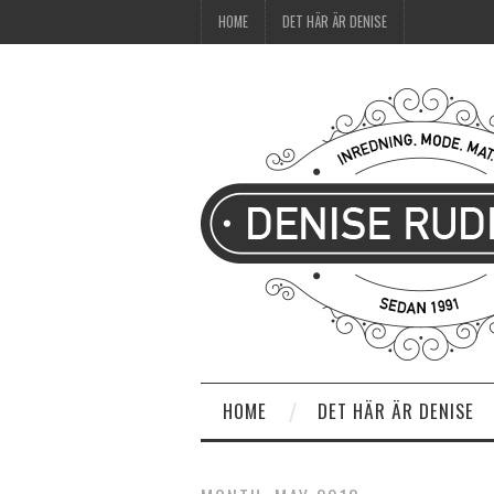
HOME
DET HÄR ÄR DENISE
HOME
DET HÄR ÄR DENISE